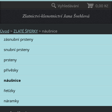
Vyhledávání
0,00 Kč
Zlatnictvi-klenotnictví Jana Švehlová
Úvod
>
ZLATÉ ŠPERKY
>
náušnice
zásnubní prsteny
snubní prsteny
prsteny
přívěsky
náušnice
řetízky
náramky