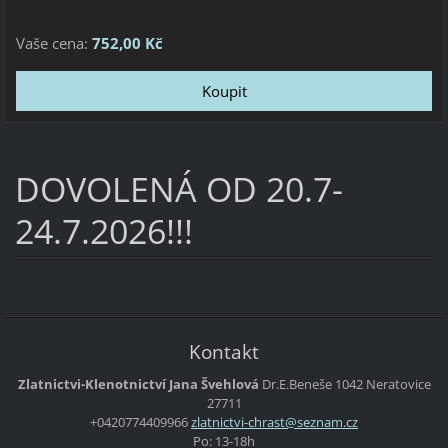
Vaše cena:
752,00 Kč
DOVOLENÁ OD 20.7-
24.7.2026!!!
Kontakt
Zlatnictvi-Klenotnictví Jana Švehlová
Dr.E.Beneše 1042 Neratovice
27711
+0420774409966
zlatnict
vi-chras
t@seznam
.cz
Po: 13-18h