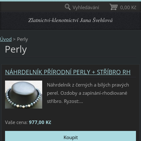
Vyhledávání
0,00 Kč
Zlatnictvi-klenotnictví Jana Švehlová
Úvod
>
Perly
Perly
NÁHRDELNÍK PŘÍRODNÍ PERLY + STŘÍBRO RH
Náhrdelník z černých a bílých pravých
perel. Ozdoby a zapínání-rhodiované
stříbro. Ryzost:...
Vaše cena:
977,00 Kč