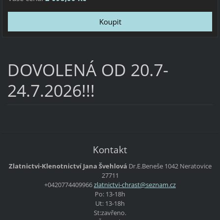
DOVOLENÁ OD 20.7-
24.7.2026!!!
Kontakt
Zlatnictvi-Klenotnictví Jana Švehlová
Dr.E.Beneše 1042 Neratovice
27711
+0420774409966
zlatnict
vi-chras
t@seznam
.cz
Po: 13-18h
Ut: 13-18h
St:zavřeno.