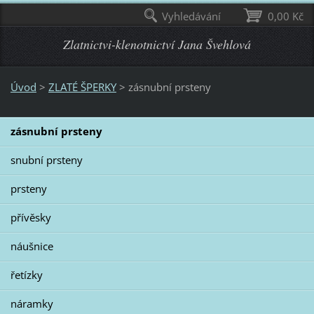
Vyhledávání
0,00 Kč
Zlatnictvi-klenotnictví Jana Švehlová
Úvod
>
ZLATÉ ŠPERKY
>
zásnubní prsteny
zásnubní prsteny
snubní prsteny
prsteny
přívěsky
náušnice
řetízky
náramky