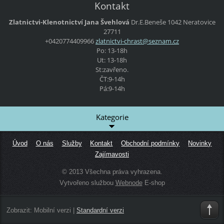
Kontakt
Zlatnictvi-Klenotnictví Jana Švehlová
Dr.E.Beneše 1042 Neratovice
27711
+0420774409966
zlatnict
vi-chras
t@seznam
.cz
Po: 13-18h
Ut: 13-18h
St:zavřeno.
ČT:9-14h
Pá:9-14h
Kategorie
Úvod
O nás
Služby
Kontakt
Obchodní podmínky
Novinky
Zajímavosti
© 2013 Všechna práva vyhrazena.
Vytvořeno službou
Webnode
E-shop
Zobrazit:
Mobilní verzi
|
Standardní verzi