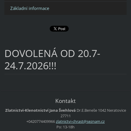
Základní informace
DOVOLENÁ OD 20.7-
24.7.2026!!!
Kontakt
Zlatnictvi-Klenotnictví Jana Švehlová
Dr.E.Beneše 1042 Neratovice
27711
+0420774409966
zlatnict
vi-chras
t@seznam
.cz
Po: 13-18h