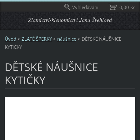
Vyhledávání
0,00 Kč
Zlatnictvi-klenotnictví Jana Švehlová
Úvod
>
ZLATÉ ŠPERKY
>
náušnice
>
DĚTSKÉ NÁUŠNICE
KYTIČKY
DĚTSKÉ NÁUŠNICE
KYTIČKY