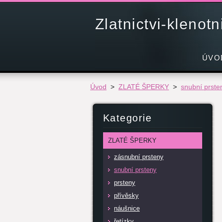
Zlatnictvi-klenot
ÚVO
Úvod
>
ZLATÉ ŠPERKY
>
snubní prste
Kategorie
ZLATÉ ŠPERKY
zásnubní prsteny
snubní prsteny
prsteny
přívěsky
náušnice
řetízky