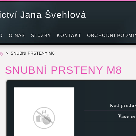
nictví Jana Švehlová
D
O NÁS
SLUŽBY
KONTAKT
OBCHODNÍ PODMÍ
ny
>
SNUBNÍ PRSTENY M8
SNUBNÍ PRSTENY M8
Kód produk
Vaše ce