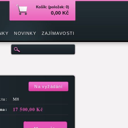
Košík: (položek: 0)
0,00 Kč
NKY
NOVINKY
ZAJÍMAVOSTI
Na vyžádání
tu:
M8
17 500,00 Kč
na: