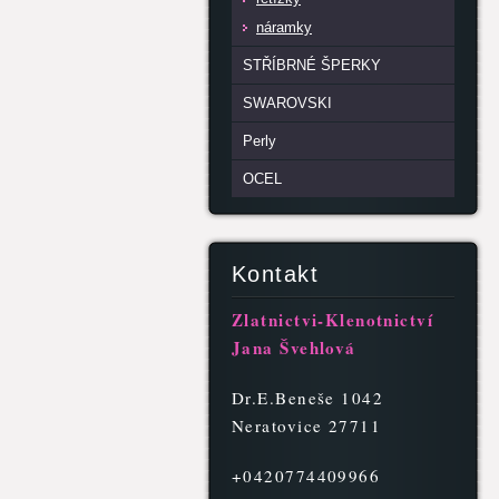
náramky
STŘÍBRNÉ ŠPERKY
SWAROVSKI
Perly
OCEL
Kontakt
Zlatnictvi-Klenotnictví
Jana Švehlová
Dr.E.Beneše 1042
Neratovice 27711
+0420774409966