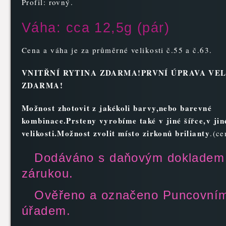
Profil: rovný.
Váha: cca 12,5g (pár)
Cena a váha je za průměrné velikosti č.55 a č.63.
VNITŘNÍ RYTINA ZDARMA!PRVNÍ ÚPRAVA VEL
ZDARMA!
Možnost zhotovit z jakékoli bar
vy,nebo barevné
kombinace.Prsteny vyrobíme také v jiné šířce,v jin
velikosti.Možnost zvolit místo zirkonů brilianty
.(ce
Dodáváno s daňovým dokladem
zárukou.
Ověřeno a označeno Puncovní
úřadem.