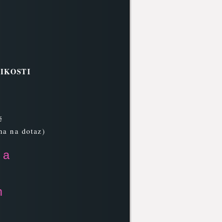
IKOSTI
é
na na dotaz)
 a
m