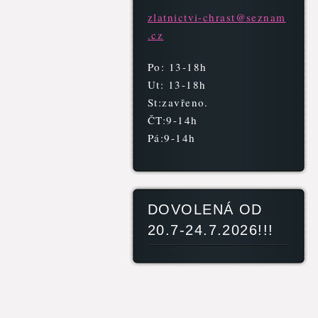
zlatnict
vi-chras
t@seznam
.cz
Po: 13-18h
Ut: 13-18h
St:zavřeno.
ČT:9-14h
Pá:9-14h
DOVOLENÁ OD
20.7-24.7.2026!!!