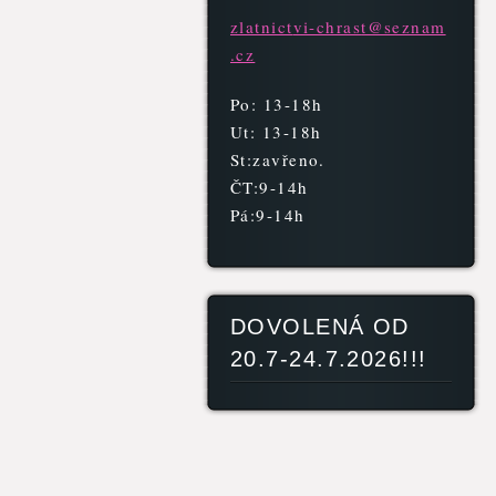
zlatnict
vi-chras
t@seznam
.cz
Po: 13-18h
Ut: 13-18h
St:zavřeno.
ČT:9-14h
Pá:9-14h
DOVOLENÁ OD
20.7-24.7.2026!!!