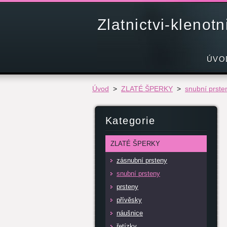
Zlatnictvi-klenot
ÚVO
Úvod
>
ZLATÉ ŠPERKY
>
snubní prste
Kategorie
ZLATÉ ŠPERKY
zásnubní prsteny
snubní prsteny
prsteny
přívěsky
náušnice
řetízky