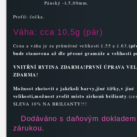
Pánský -š.5,00mm.
Profil: čočka.
Váha: cca 10,5g (pár)
(př
Cena a váha je za průměrné velikosti č.55 a č.63.
bude stanovena až dle přesné gramáže a velikosti p
VNITŘNÍ RYTINA ZDARMA!PRVNÍ ÚPRAVA VEL
ZDARMA!
Možnost zhotovit z jakékoli bar
vy,jiné šířky,v jiné
velikosti,možnost zvolit místo zirkonů brilianty
.(ce
SLEVA 10% NA BRILIANTY!!!
Dodáváno s daňovým dokladem
zárukou.