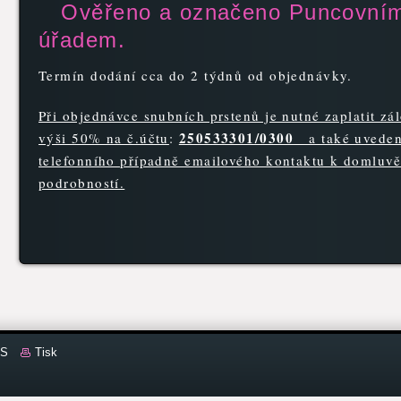
Ověřeno a označeno Puncovní
úřadem.
Termín dodání cca do 2 týdnů od objednávky.
Při objednávce snubních prstenů je nutné zaplatit zá
250533301/0300
výši 50% na č.účtu
:
a také uveden
telefonního případně emailového kontaktu k domluvě
podrobností.
S
Tisk