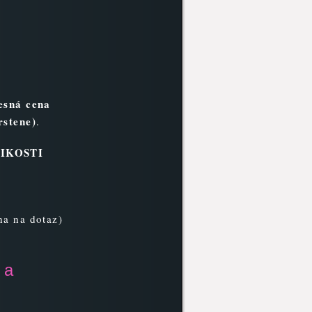
esná cena
rstene)
.
IKOSTI
na na dotaz)
 a