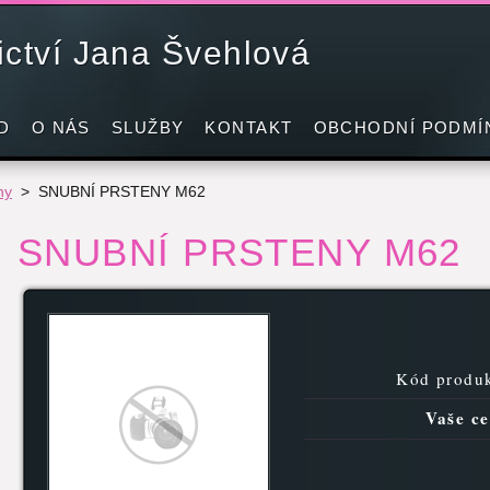
nictví Jana Švehlová
D
O NÁS
SLUŽBY
KONTAKT
OBCHODNÍ PODMÍ
ny
>
SNUBNÍ PRSTENY M62
SNUBNÍ PRSTENY M62
Kód produk
Vaše ce