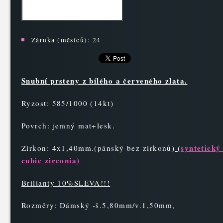
Záruka (měsíců):
24
Snubní prsteny z bílého a červeného zlata.
Ryzost: 585/1000 (14kt)
Povrch: jemný mat+lesk.
syntetický
Zirkon: 4x1,40mm.(pánský bez zirkonů)
(
cubic zirconia)
Brilianty 10%SLEVA!!!
Rozměry: Dámský -š.5,80mm/v.1,50mm,