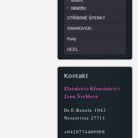
náramky
STŘÍBRNÉ ŠPERKY
SWAROVSKI
Perly
OCEL
Kontakt
Zlatnictvi-Klenotnictví
Jana Švehlová
Dr.E.Beneše 1042
Neratovice 27711
+0420774409966