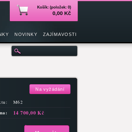
Košík: (položek: 0)
0,00 Kč
NKY
NOVINKY
ZAJÍMAVOSTI
Na vyžádání
tu:
M62
14 700,00 Kč
na: