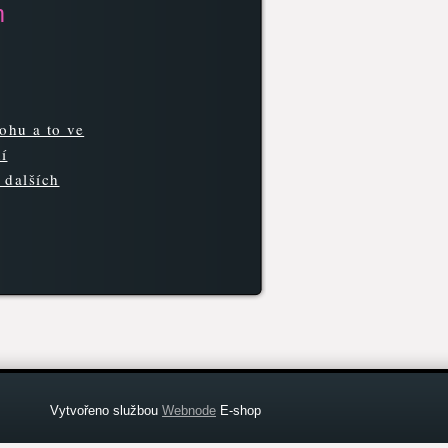
m
lohu a to ve
í
 dalších
Vytvořeno službou
Webnode
E-shop