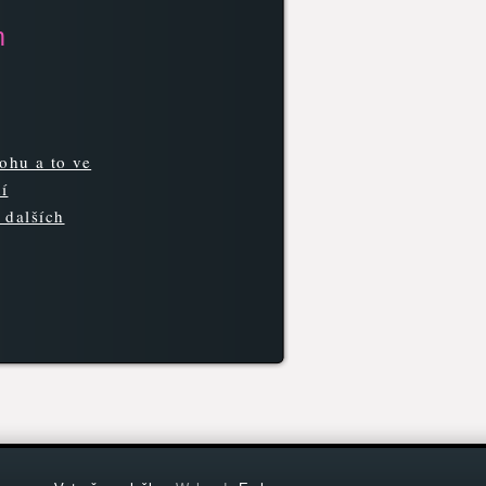
m
lohu a to ve
í
 dalších