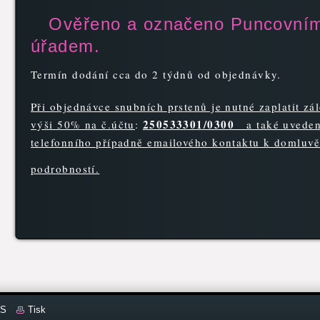
Ověřeno a označeno Puncovní
úřadem.
Termín dodání cca do 2 týdnů od objednávky.
Při objednávce snubních prstenů je nutné zaplatit zá
250533301/0300
výši 50% na č.účtu
:
a také uveden
telefonního případně emailového kontaktu k domluvě
podrobností.
S
Tisk