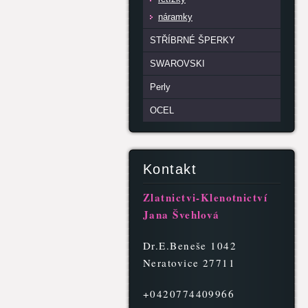
náramky
STŘÍBRNÉ ŠPERKY
SWAROVSKI
Perly
OCEL
Kontakt
Zlatnictvi-Klenotnictví
Jana Švehlová
Dr.E.Beneše 1042
Neratovice 27711
+0420774409966