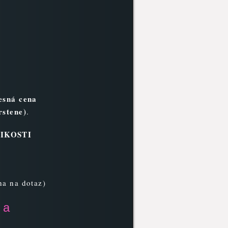
esná cena
rstene)
.
IKOSTI
na na dotaz)
 a