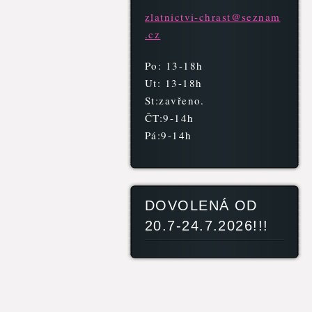
zlatnict
vi-chras
t@seznam
.cz
Po: 13-18h
Ut: 13-18h
St:zavřeno.
ČT:9-14h
Pá:9-14h
DOVOLENÁ OD
20.7-24.7.2026!!!