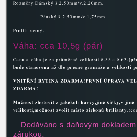
Rozměry:Dámský š.2,50mm/v.2,20mm,
Pánský š.2,50mm/v.1,75mm.
Profil: rovný.
Váha: cca 10,5g (pár)
(př
Cena a váha je za průměrné velikosti č.55 a č.63.
bude stanovena až dle přesné gramáže a velikosti p
VNITŘNÍ RYTINA ZDARMA!PRVNÍ ÚPRAVA VEL
ZDARMA!
Možnost zhotovit z jakékoli bar
vy,jiné šířky,v jiné
velikosti,možnost zvolit místo zirkonů brilianty
.(ce
Dodáváno s daňovým dokladem
zárukou.