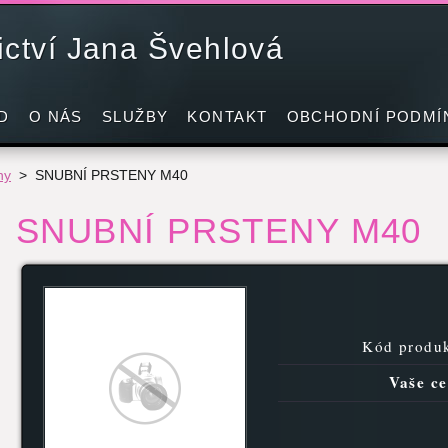
nictví Jana Švehlová
D
O NÁS
SLUŽBY
KONTAKT
OBCHODNÍ PODMÍ
ny
>
SNUBNÍ PRSTENY M40
SNUBNÍ PRSTENY M40
Kód produk
Vaše ce