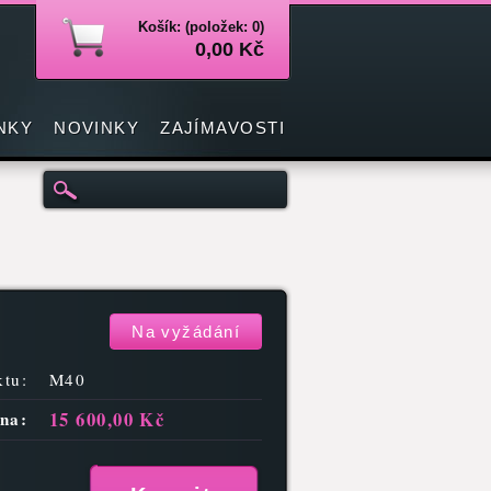
Košík: (položek: 0)
0,00 Kč
NKY
NOVINKY
ZAJÍMAVOSTI
Na vyžádání
tu:
M40
15 600,00 Kč
na: