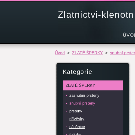
Zlatnictvi-klenot
ÚVO
Úvod
>
ZLATÉ ŠPERKY
>
snubní prste
Kategorie
ZLATÉ ŠPERKY
zásnubní prsteny
snubní prsteny
prsteny
přívěsky
náušnice
řetízky