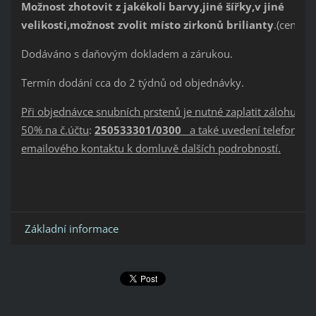
Možnost zhotovit z jakékoli bar
vy,jiné šířky,v jiné
velikosti,možnost zvolit místo zirkonů brilianty
.(cena n
Dodáváno s daňovým dokladem a zárukou.
Termín dodání cca do 2 týdnů od objednávky.
Při objednávce snubních prstenů je nutné zaplatit zálohu a to
50% na č.účtu
:
250533301/0300
a také uvedení telefonníh
emailového kontaktu k domluvě dalších podrobností.
Základní informace