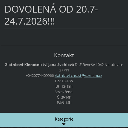
DOVOLENÁ OD 20.7-
24.7.2026!!!
Kontakt
Zlatnictvi-Klenotnictví Jana Švehlová
Dr.E.Beneše 1042 Neratovice
27711
+0420774409966
zlatnict
vi-chras
t@seznam
.cz
Po: 13-18h
Ut: 13-18h
St:zavřeno.
ČT:9-14h
Pá:9-14h
Kategorie