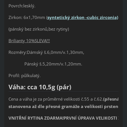
Povrch:lesklý.
Zirkon: 6x1,70mm
(
syntetický zirkon -cubic zirconia)
(pánský bez zirkonů,bez rytiny)
Brilianty 10%SLEVA!!!
Rozměry:Dámský š.6,0mm/v.1,30mm,
Pánský š.5,20mm/v.1,20mm.
Profil: půlkulatý.
Váha: cca 10,5g (pár)
Cena a váha je za průměrné velikosti č.55 a č.62.
(přesná ce
stanovena až dle přesné gramáže a velikosti prstene)
.
VNITŘNÍ RYTINA ZDARMA!PRVNÍ ÚPRAVA VELIKOSTI ZD