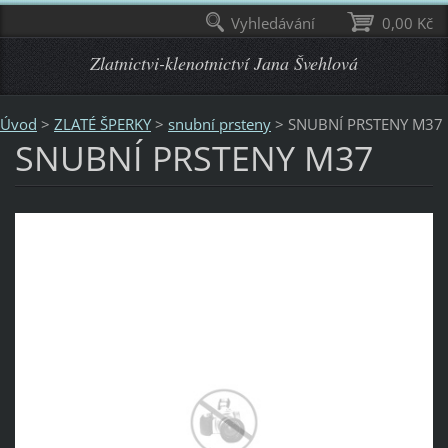
Vyhledávání
0,00 Kč
Zlatnictvi-klenotnictví Jana Švehlová
Úvod
>
ZLATÉ ŠPERKY
>
snubní prsteny
>
SNUBNÍ PRSTENY M37
SNUBNÍ PRSTENY M37