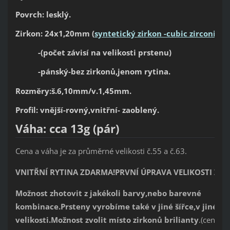
Povrch: lesklý.
Zirkon: 24x1,20mm
(
syntetický zirkon -cubic zirconia)
-(počet závisí na velikosti prstenu)
-pánský-bez zirkonů,jenom rytina.
Rozměry:š.6,10mm/v.1,45mm.
Profil: vnější-rovný,vnitřní- zaoblený.
Váha: cca 13g (pár)
Cena a váha je za průměrné velikosti č.55 a č.63.
VNITŘNÍ RYTINA ZDARMA!PRVNÍ ÚPRAVA VELIKOSTI ZD
Možnost zhotovit z jakékoli bar
vy,nebo barevné
kombinace.Prsteny vyrobíme také v jiné šířce,v jiné
velikosti.Možnost zvolit místo zirkonů brilianty
.(cena na