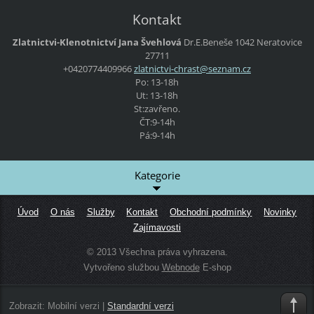
Kontakt
Zlatnictvi-Klenotnictví Jana Švehlová
Dr.E.Beneše 1042 Neratovice
27711
+0420774409966
zlatnict
vi-chras
t@seznam
.cz
Po: 13-18h
Ut: 13-18h
St:zavřeno.
ČT:9-14h
Pá:9-14h
Kategorie
Úvod
O nás
Služby
Kontakt
Obchodní podmínky
Novinky
Zajímavosti
© 2013 Všechna práva vyhrazena.
Vytvořeno službou
Webnode
E-shop
Zobrazit:
Mobilní verzi
|
Standardní verzi