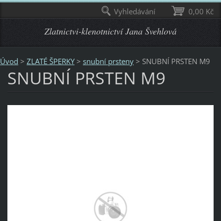
Vyhledávání
0,00 Kč
Zlatnictvi-klenotnictví Jana Švehlová
Úvod
>
ZLATÉ ŠPERKY
>
snubní prsteny
>
SNUBNÍ PRSTEN M9
SNUBNÍ PRSTEN M9