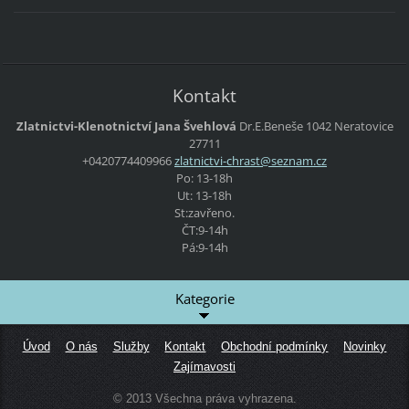
Kontakt
Zlatnictvi-Klenotnictví Jana Švehlová
Dr.E.Beneše 1042 Neratovice
27711
+0420774409966
zlatnict
vi-chras
t@seznam
.cz
Po: 13-18h
Ut: 13-18h
St:zavřeno.
ČT:9-14h
Pá:9-14h
Kategorie
Úvod
O nás
Služby
Kontakt
Obchodní podmínky
Novinky
Zajímavosti
© 2013 Všechna práva vyhrazena.