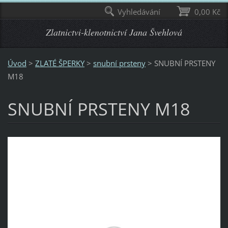
Vyhledávání
0,00 Kč
Zlatnictvi-klenotnictví Jana Švehlová
Úvod
>
ZLATÉ ŠPERKY
>
snubní prsteny
>
SNUBNÍ PRSTENY
M18
SNUBNÍ PRSTENY M18