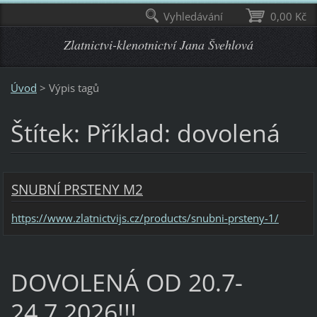
Vyhledávání
0,00 Kč
Zlatnictvi-klenotnictví Jana Švehlová
Úvod
>
Výpis tagů
Štítek: Příklad: dovolená
SNUBNÍ PRSTENY M2
https://www.zlatnictvijs.cz/products/snubni-prsteny-1/
DOVOLENÁ OD 20.7-
24.7.2026!!!