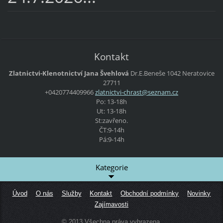
Kontakt
Zlatnictvi-Klenotnictví Jana Švehlová
Dr.E.Beneše 1042 Neratovice
27711
+0420774409966
zlatnict
vi-chras
t@seznam
.cz
Po: 13-18h
Ut: 13-18h
St:zavřeno.
ČT:9-14h
Pá:9-14h
Kategorie
Úvod
O nás
Služby
Kontakt
Obchodní podmínky
Novinky
Zajímavosti
© 2013 Všechna práva vyhrazena.