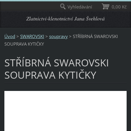
Vyhledávání
0,00 Kč
Zlatnictvi-klenotnictví Jana Švehlová
Úvod
>
SWAROVSKI
>
soupravy
>
STŘÍBRNÁ SWAROVSKI
SOUPRAVA KYTIČKY
STŘÍBRNÁ SWAROVSKI
SOUPRAVA KYTIČKY