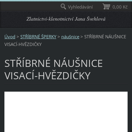
Vyhledávání
0,00 Kč
Zlatnictvi-klenotnictví Jana Švehlová
Úvod
>
STŘÍBRNÉ ŠPERKY
>
náušnice
>
STŘÍBRNÉ NÁUŠNICE
VISACÍ-HVĚZDIČKY
STŘÍBRNÉ NÁUŠNICE
VISACÍ-HVĚZDIČKY