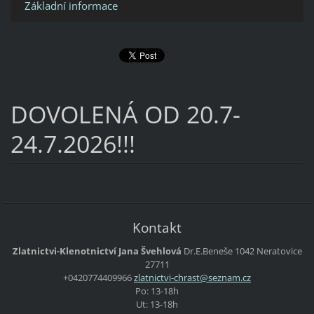
Základní informace
DOVOLENÁ OD 20.7-
24.7.2026!!!
Kontakt
Zlatnictvi-Klenotnictví Jana Švehlová
Dr.E.Beneše 1042 Neratovice
27711
+0420774409966
zlatnict
vi-chras
t@seznam
.cz
Po: 13-18h
Ut: 13-18h