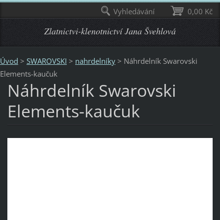
Vyhledávání
0,00 Kč
Zlatnictvi-klenotnictví Jana Švehlová
Úvod
>
SWAROVSKI
>
nahrdelníky
>
Náhrdelník Swarovski
Elements-kaučuk
Náhrdelník Swarovski
Elements-kaučuk