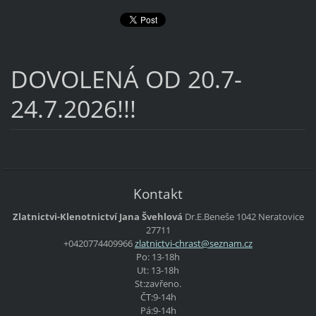
DOVOLENÁ OD 20.7-
24.7.2026!!!
Kontakt
Zlatnictvi-Klenotnictví Jana Švehlová
Dr.E.Beneše 1042 Neratovice
27711
+0420774409966
zlatnict
vi-chras
t@seznam
.cz
Po: 13-18h
Ut: 13-18h
St:zavřeno.
ČT:9-14h
Pá:9-14h