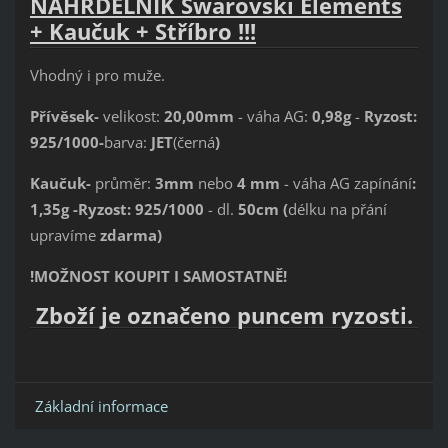
NÁHRDELNÍK Swarovski Elements
+ Kaučuk + Stříbro !!!
Vhodný i pro muže.
Přívěsek-
velikost:
20,00mm
- váha AG:
0,98g
-
Ryzost:
925/1000-
barva:
JET
(černá
)
Kaučuk-
průměr:
3mm
nebo
4 mm
- váha AG zapínání
:
1,35g -
Ryzost: 925/1000
- dl.
50cm (
délku na přání
upravíme
zdarma)
!
MOŽNOST KOUPIT I SAMOSTATNĚ!
Zboží je označeno puncem ryzosti.
Základní informace